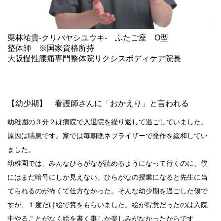
栗林祐貴-クリバヤシユウキ‐ ふたご座 O型
整体師 ※国家資格所持
大阪慢性腰痛専門整体院リクシスボディケア院長
【幼少期】 看護師さんに「おかえり」と言われる
幼稚園の３分２は病院で入退院を繰り返して過ごしていました。
原因は喘息です。家では毎朝晩ネブライザーで発作を緩和してい
ました。
幼稚園では、みんなひらがなが読めるようになって行くのに、僕
にはまだ暗号にしか見えない。ひらがなの授業になると先生に当
てられるのが怖くて仕方なかった。そんな幼少期を過ごした僕で
すが、１度だけ絵で賞をもらいました。絵が得意だったのは入院
中やることがなく絵を書く事しか楽しみがなかったからです