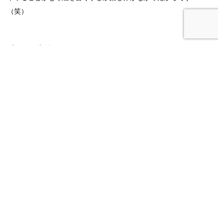
（笑）
【小学校】宝
幼稚園にほとんど行っていない僕は、入学当時誰一人友達がいな
かった
そんな中１番最初に声をかけてF君とは２５歳になった今でも遊ぶ
最高の友達 今もプライベートで遊ぶ友達は小学校からの友達が
ほとんどで本当に出会えてよかった。喘息も随分回復した僕は、
中学ではサッカー部に入りました
【中学校】人生最後のバカ
サッカー部と言っても弱小チームでした。試合に人数が足らない
事もあったくらい、でもひたすらに楽しかった。勝ちに拘らず楽