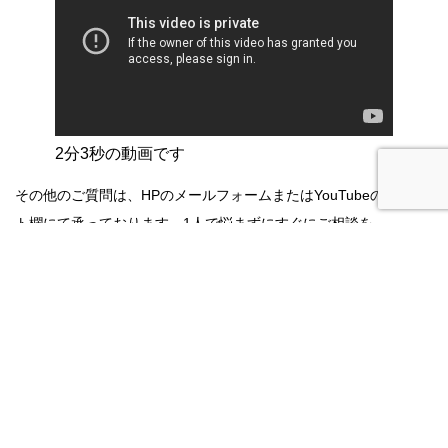
2分3秒の動画です
その他のご質問は、HPのメールフォームまたはYouTubeのコメン
ト欄にて承っております。1人で悩まずにすぐにご相談を。
関連記事
ＡＫＡ-博田法は本当に治るのか？治らないの
か？
先日、患者さんから、こんなご質問を頂きまし
た。「AKA-博田法って本当に効果...etc
記事を読む