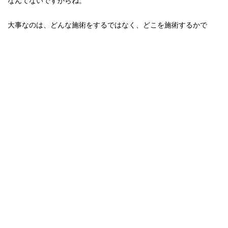
なんてないですからね。
大事なのは、どんな施術をするではなく、どこを施術するかで
す。
それを理解することが改善の大きな一歩です。
そしたら、AKA-博田法と言うのはどこの治療を行う施術なのか？
それは、仙腸関節という骨盤の関節の施術方法です。
人間の土台である骨盤の動きを改善させることで、腰への負担を
軽減させる。という施術です。
ということは、骨盤の動きが主な原因になっている方には効果が
あり、
それ以外の方には効果がない。ということです。